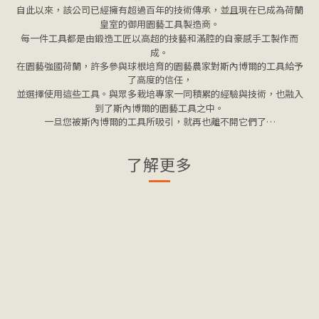
自此以來，該公司已經擁有超過百年的技術傳承，並且現在已成為荷蘭
皇室的御用園藝工具製造商。
每一件工具都是由鍛造工匠以高超的技藝和滿腔的自豪感手工製作而
成。
在園藝強國荷蘭，許多參與球根培育的園藝農家對斯內博爾的工具給予
了高度的信任，
並選擇使用這些工具。與眾多栽培專家一同積累的經驗與技術，也融入
到了斯內博爾的園藝工具之中。
一旦您被斯內博爾的工具所吸引，就再也離不開它們了…
了解更多