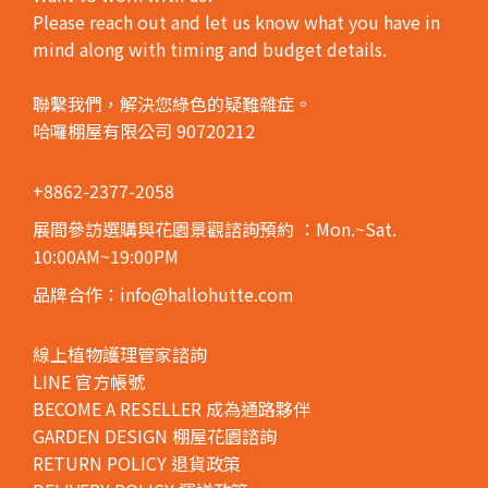
BY
Please reach out and let us know what you have in
SPACE
mind along with timing and budget details.
適合位
置
聯繫我們，解決您綠色的疑難雜症。
哈囉棚屋有限公司 90720212
HANGING
PLANTS
懸掛 (1)
+8862-2377-2058
FLOOR
展間參訪選購與花園景觀諮詢預約
：Mon.~Sat.
PLANTS
10:00AM~19:00PM
落地款
(2)
品牌合作：info@hallohutte.com
SHELF
PLANTS
線上植物護理管家諮詢
桌上型
LINE 官方帳號
(15)
BECOME A RESELLER 成為通路夥伴
GARDEN DESIGN 棚屋花園諮詢
Attributes
RETURN POLICY 退貨政策
屬性