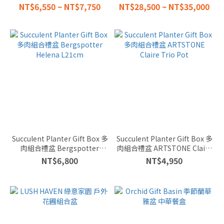
(2)
NT$6,550 ~ NT$7,750
NT$28,500 ~ NT$35,000
AVAILABLE
IN DARK
陰暗處也
可以 (9)
FLOWERING
PLANTS 會
開花 (15)
HARD-TO-KILL
HOUSEPLANTS
難以殺死 (12)
Succulent Planter Gift Box 多
Succulent Planter Gift Box 多
肉組合禮盆 Bergspotter
肉組合禮盆 ARTSTONE Claire
AIR
Helena L21cm
Trio Pot
NT$6,800
NT$4,950
PURIFYING
空氣淨化
(2)
PET
FRIENDLY