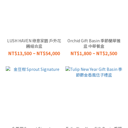
寵物友善
的 (1)
BY
OCCASION
送禮場合
LUSH HAVEN 綠意家園 戶外花
Orchid Gift Basin 季節蘭華雅
GRAND
圃組合盆
盆 中華餐盒
OPENING
NT$13,500 ~ NT$54,000
NT$1,800 ~ NT$2,500
開幕祝賀
(15)
CHINESE
NEW
YEAR 新
年探訪
(12)
HAPPY
BIRTHDAY
生日祝福
(1)