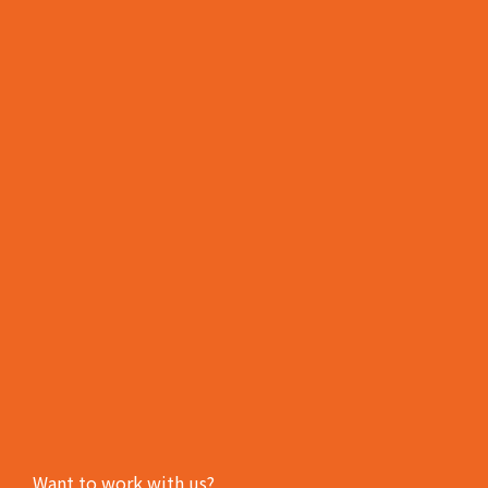
WINDOWSILL
窗台 (15)
BALCONY
陽台 (14)
HOME
LIVING
ROOM
居家客
廳 (13)
BEDROOM
臥室 (12)
OFFICE
DESK
PLANTS
辦公室
(14)
Want to work with us?
PLANTS