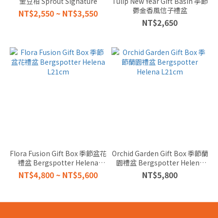
金豆柑 Sprout Signature
Tulip New Year Gift Basin 季節
鬱金香風信子禮盆
VALENTINE'S
NT$2,550 ~ NT$3,550
NT$2,650
DAY 給愛人
(1)
SYMPATHY
GIFTS 慰問
探訪 (14)
CONGRATULATIONS
升遷祝賀 (16)
HOUSEWARMING
喬遷之喜 (16)
PLANTS
Flora Fusion Gift Box 季節盆花
Orchid Garden Gift Box 季節蘭
BY
禮盆 Bergspotter Helena
園禮盆 Bergspotter Helena
LOCATION
L21cm
L21cm
NT$4,800 ~ NT$5,600
NT$5,800
適合場所
KITCHEN
廚房 (11)