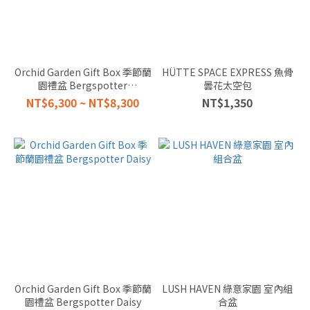
快樂 (2)
BRIGHT
DIRECT
陽光直
接照會
Orchid Garden Gift Box 季節蘭
HÜTTE SPACE EXPRESS 魚骨
很快樂
園禮盆 Bergspotter
曇花太空包
københavner
(2)
NT$6,300 ~ NT$8,300
NT$1,350
BENEFIT
益處
BRIGHT
PLACE
明亮處
會很開
心 (3)
EASY
CARE
懶人
Orchid Garden Gift Box 季節蘭
LUSH HAVEN 綠意家園 室內組
照顧
園禮盆 Bergspotter Daisy
合盆