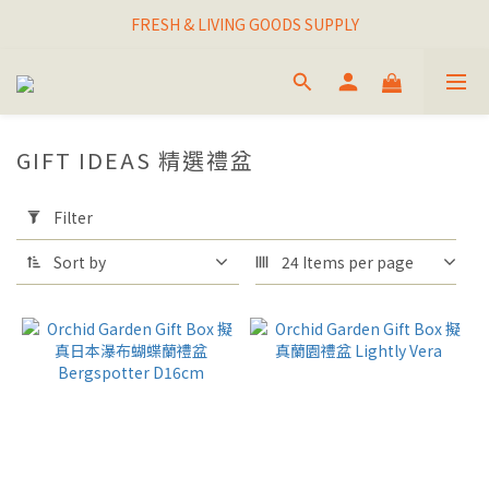
I THINK I FINALLY  FOUND MY SPIRIT PLANT
FRESH & LIVING GOODS SUPPLY
HAPPINESNESS IS HAVING LOTS OF PLANTS
I THINK I FINALLY  FOUND MY SPIRIT PLANT
GIFT IDEAS 精選禮盆
Apply
Filter
Filter
(0/20)
Sort by
24 Items per page
BRAND
盆器品
牌
SPROUT
(2)
BERGSPOTTER
(10)