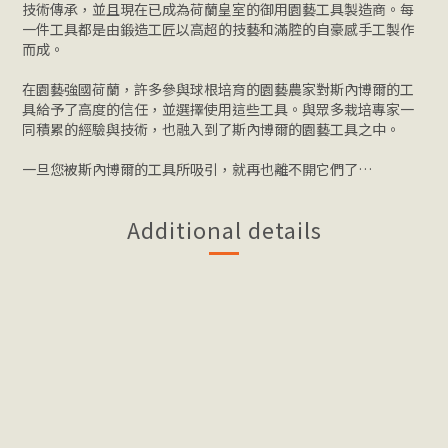
技術傳承，並且現在已成為荷蘭皇室的御用園藝工具製造商。每
一件工具都是由鍛造工匠以高超的技藝和滿腔的自豪感手工製作
而成。
在園藝強國荷蘭，許多參與球根培育的園藝農家對斯內博爾的工
具給予了高度的信任，並選擇使用這些工具。與眾多栽培專家一
同積累的經驗與技術，也融入到了斯內博爾的園藝工具之中。
一旦您被斯內博爾的工具所吸引，就再也離不開它們了…
Additional details