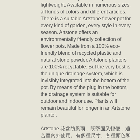
lightweight. Available in numerous sizes,
all kinds of colors and different articles.
There is a suitable Artstone flower pot for
every kind of garden, every style in every
season. Artstone offers an
environmentally friendly collection of
flower pots. Made from a 100% eco-
friendly blend of recycled plastic and
natural stone powder. Artstone planters
are 100% recyclable. But the very best is
the unique drainage system, which is
invisibly integrated into the bottom of the
pot. By means of the plug in the bottom,
the drainage system is suitable for
outdoor and indoor use. Plants will
remain beautiful for longer in an Artstone
planter.
Artstone 花盆防風雨，
既堅固又輕便，
適
合室內外使用。有多種尺寸、各種顏色和