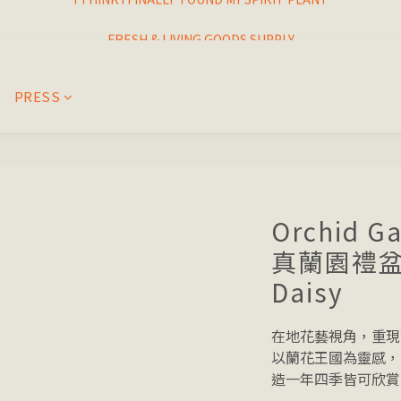
I THINK I FINALLY  FOUND MY SPIRIT PLANT
FRESH & LIVING GOODS SUPPLY
HAPPINESNESS IS HAVING LOTS OF PLANTS
PRESS
I THINK I FINALLY  FOUND MY SPIRIT PLANT
Orchid Ga
真蘭園禮盆 B
Daisy
在地花藝視角，重現
以蘭花王國為靈感，
造一年四季皆可欣賞