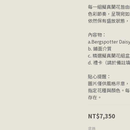
每一組擬真蘭花皆由
色彩節奏，呈現宛如
依然保有盛放狀態，
內容物：
a.Bergspotter Dai
b. 鋪面介質
c. 精選擬真蘭花組盆
d. 禮卡（請於備註
貼心提醒：
圖片僅供風格示意，
指定花種與顏色。每
存在。
NT$7,350
盆器