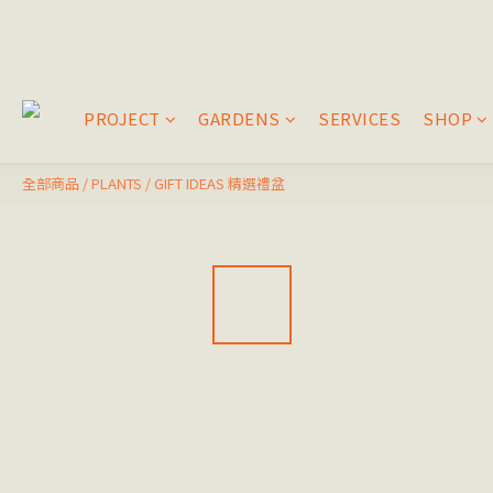
PROJECT
GARDENS
SERVICES
SHOP
全部商品
/
PLANTS
/
GIFT IDEAS 精選禮盆