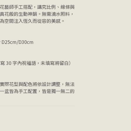
花藝師手工搭配，講究比例、線條與
真花般的生動神韻。無需澆水照料，
為空間注入恆久而從容的美感。
sy D25cm/D30cm
填寫 30 字內祝福語，未填寫將留白）
實際花型與配色將依設計調整，無法
一盆皆為手工配置，皆是獨一無二的